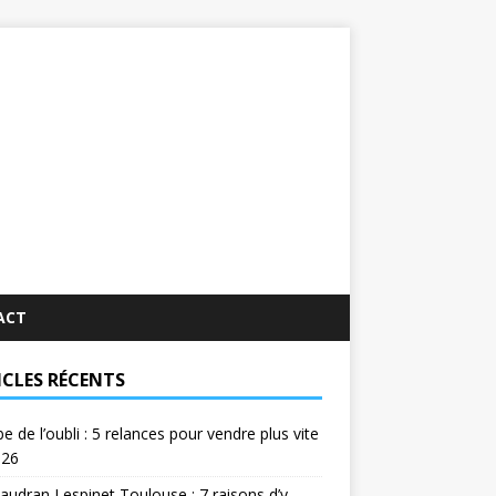
ACT
ICLES RÉCENTS
e de l’oubli : 5 relances pour vendre plus vite
026
udran Lespinet Toulouse : 7 raisons d’y