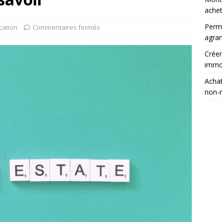
achet
Permi
cation
Commentaires fermés
agra
Créer
immob
Acha
non-r