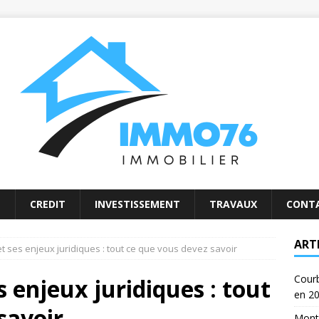
E
CREDIT
INVESTISSEMENT
TRAVAUX
CONT
ART
et ses enjeux juridiques : tout ce que vous devez savoir
Courb
s enjeux juridiques : tout
en 2
savoir
Monta